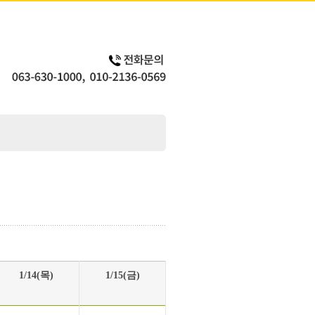
1/14(목)
1/15(금)