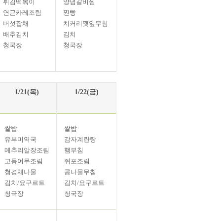
튀김떡볶이
양념갈비찜
연근카레조림
찐빵
버섯잡채
치커리깻잎무침
배추김치
김치
청국장
청국장
1/21(목)
1/22(금)
쌀밥
쌀밥
유부미역국
감자계란탕
메추리알장조림
햄부침
고등어무조림
쥐포조림
청경채나물
콩나물무침
김치/요구르트
김치/요구르트
청국장
청국장