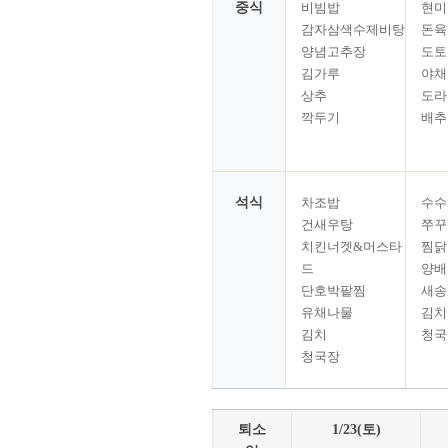
중식
비빔밥
현미
감자삼색수제비탕
돈육
양념고추장
도토
김가루
야채
상추
도라
깍두기
배추
석식
차조밥
수수
건새우탕
쭈꾸
치킨너겟&머스타
찜닭
드
양배
단호박팥찜
새송
유채나물
김치
김치
청국
청국장
퇴소
1/23(토)