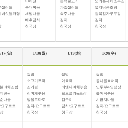
야채전
돈육불고기
오리훈제채소무침
추샐러드
순대볶음
과일샐러드
멸치땅콩조림
이버섯들깨탕
새발나물
숙주나물
쌀묵김가루무침
배추김치
김치
김치
장
청국장
청국장
청국장
1/17(일)
1/18(월)
1/19(화)
1/20(수)
쌀밥
쌀밥
쌀밥
소고기무국
아욱국
콩나물북어국
볼야채조림
조기찜
비엔나야채볶음
연두부&양념장
계란찜
진미채볶음
브로콜리&초장
볼어묵볶음
순나물
방울토마토
김구이
시금치나물
/요구르트
김치/요구르트
김치/요구르트
김치/요구르트
장
청국장
청국장
청국장