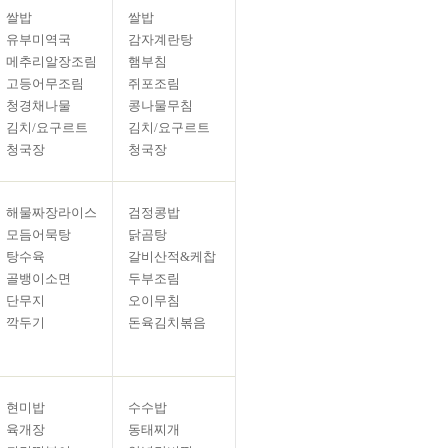
쌀밥
쌀밥
유부미역국
감자계란탕
메추리알장조림
햄부침
고등어무조림
쥐포조림
청경채나물
콩나물무침
김치/요구르트
김치/요구르트
청국장
청국장
해물짜장라이스
검정콩밥
모듬어묵탕
닭곰탕
탕수육
갈비산적&케찹
골뱅이소면
두부조림
단무지
오이무침
깍두기
돈육김치볶음
현미밥
수수밥
육개장
동태찌개