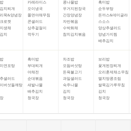
밥
카레라이스
콩나물밥
흑미밥
김치찌개
오이냉국
우거지된장국
순두부탕
리묵&양념장
쫄면야채무침
간장양념장
돈까스&데미글라
크로켓
콘샐러드
자반볶음
스소스
지생채
상추겉절이
수박화채
양상추샐러드
김치
깍두기
참치김치볶음
양념가지찜
배추김치
밥
흑미밥
차조밥
보리밥
미연포탕
부대찌개
모듬버섯탕
꽃게된장찌개
야채전
돈육불고기
오리훈제채소무침
추샐러드
순대볶음
과일샐러드
멸치땅콩조림
이버섯들깨탕
새발나물
숙주나물
쌀묵김가루무침
배추김치
김치
김치
장
청국장
청국장
청국장