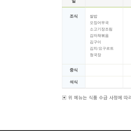
일
조식
쌀밥
오징어무국
소고기장조림
감자채볶음
김구이
김치/요구르트
청국장
중식
석식
▣
위 메뉴는 식품 수급 사정에 따라