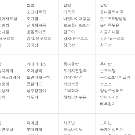
쌀밥
쌀밥
쌀밥
소고기무국
아욱국
콩나물북어국
볼야채조림
조기찜
비엔나야채볶음
연두부&양념장
계란찜
진미채볶음
브로콜리&초장
볼어묵볶음
순나물
방울토마토
김구이
시금치나물
/요구르트
김치/요구르트
김치/요구르트
김치/요구르트
장
청국장
청국장
청국장
밥
카레라이스
콩나물밥
흑미밥
김치찌개
오이냉국
우거지된장국
순두부탕
리묵&양념장
쫄면야채무침
간장양념장
돈까스&데미글라
크로켓
콘샐러드
자반볶음
스소스
지생채
상추겉절이
수박화채
양상추샐러드
김치
깍두기
참치김치볶음
양념가지찜
배추김치
밥
흑미밥
차조밥
보리밥
미연포탕
부대찌개
모듬버섯탕
꽃게된장찌개