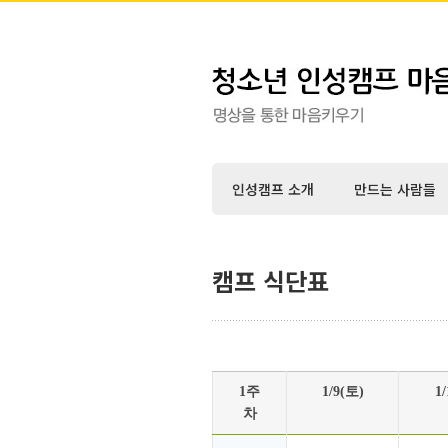
인성캠프 소개
만드는 사람들
캠프 식단표
1주
1/9(토)
1
차