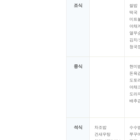
조식
쌀밥
떡국
미트
야채
열무
김치
청국
중식
현미
돈육
도토
야채
도라
배추
석식
차조밥
수수
건새우탕
쭈꾸