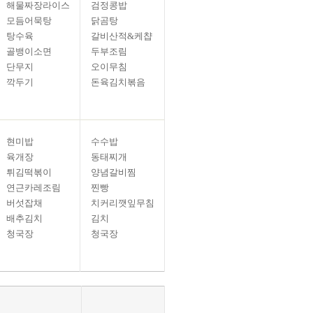
해물짜장라이스
검정콩밥
모듬어묵탕
닭곰탕
탕수육
갈비산적&케챱
골뱅이소면
두부조림
단무지
오이무침
깍두기
돈육김치볶음
현미밥
수수밥
육개장
동태찌개
튀김떡볶이
양념갈비찜
연근카레조림
찐빵
버섯잡채
치커리깻잎무침
배추김치
김치
청국장
청국장