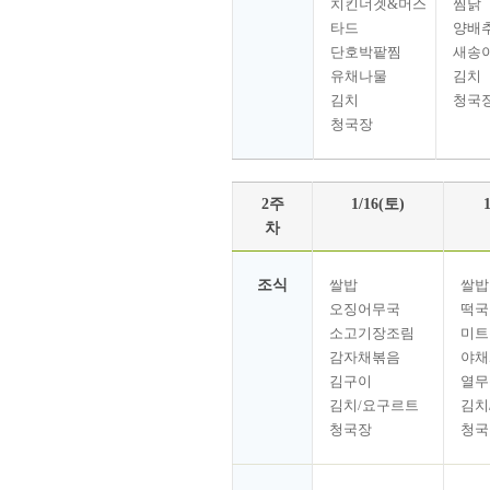
치킨너겟&머스
찜닭
타드
양배
단호박팥찜
새송
유채나물
김치
김치
청국
청국장
2주
1/16(토)
차
조식
쌀밥
쌀밥
오징어무국
떡국
소고기장조림
미트
감자채볶음
야채
김구이
열무
김치/요구르트
김치
청국장
청국