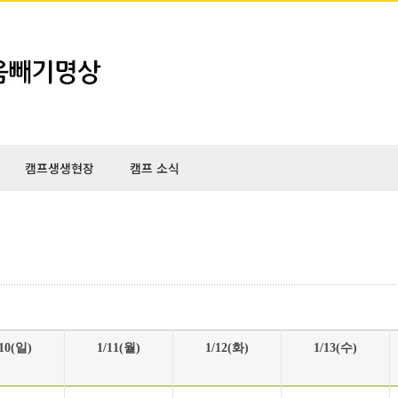
캠프생생현장
캠프 소식
/10(일)
1/11(월)
1/12(화)
1/13(수)