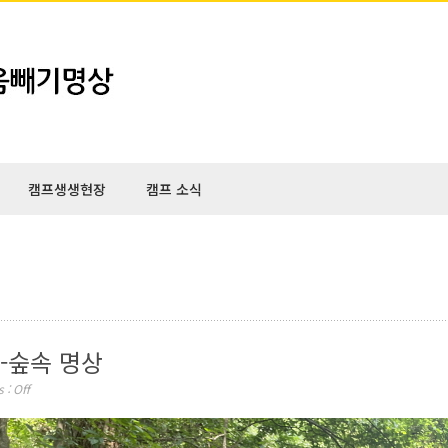
캠프생생현장
캠프 소식
-숲속 명상
 :
Off