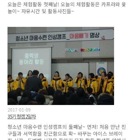
오늘은 체험활동 첫째날! 오늘의 체험활동은 카프라와 윷
놀이~ 자유시간 및 활동사진들~
2017-01-09
35기 청캠 2일차
청소년 마음수련 인성캠프의 둘째날~ 먼저! 처음 만난 친
구들과 서먹함을 친근함으로 확~ 바꾸는 아이스 브레이