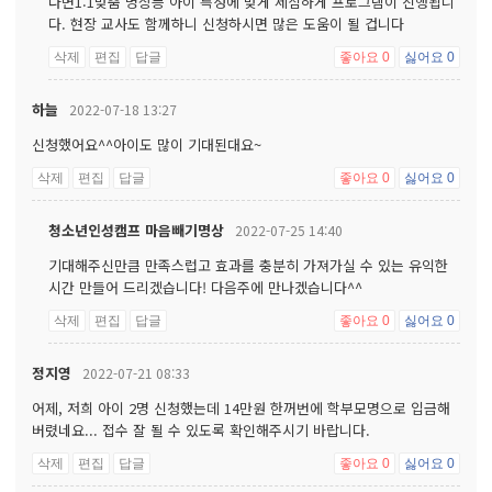
다면1:1맞춤 명상등 아이 특성에 맞게 세심하게 프로그램이 진행됩니
다. 현장 교사도 함께하니 신청하시면 많은 도움이 될 겁니다
삭제
편집
답글
좋아요
0
싫어요
0
하늘
2022-07-18 13:27
신청했어요^^아이도 많이 기대된대요~
삭제
편집
답글
좋아요
0
싫어요
0
청소년인성캠프 마음빼기명상
2022-07-25 14:40
기대해주신만큼 만족스럽고 효과를 충분히 가져가실 수 있는 유익한
시간 만들어 드리겠습니다! 다음주에 만나겠습니다^^
삭제
편집
답글
좋아요
0
싫어요
0
정지영
2022-07-21 08:33
어제, 저희 아이 2명 신청했는데 14만원 한꺼번에 학부모명으로 입금해
버렸네요... 접수 잘 될 수 있도록 확인해주시기 바랍니다.
삭제
편집
답글
좋아요
0
싫어요
0